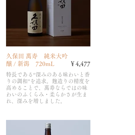
久保田 萬寿 純米大吟
醸 / 新潟 720mL
￥4,477
特長である“深みのある味わいと香
りの調和”を追求。麹造りの精度を
高めることで、萬寿ならではの味
わいのふくらみ・柔らかさが生ま
れ、深みを増しました。