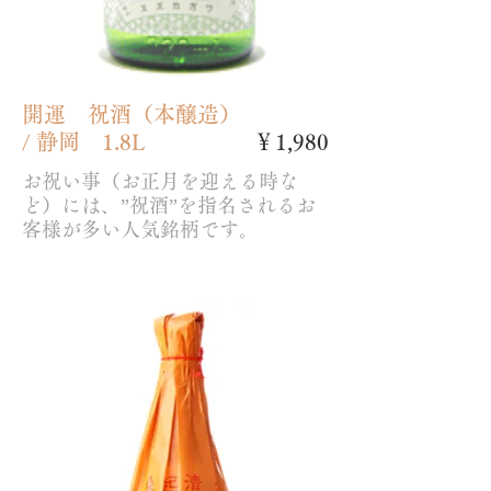
開運 祝酒（本醸造）
/ 静岡 1.8L
￥1,980
お祝い事（お正月を迎える時な
ど）には、”祝酒”を指名されるお
客様が多い人気銘柄です。