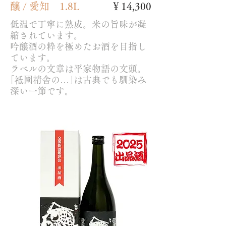
醸 / 愛知 1.8L
￥14,300
低温で丁寧に熟成。米の旨味が凝
縮されています。
吟醸酒の粋を極めたお酒を目指し
ています。
ラベルの文章は平家物語の文頭。
｢祗園精舎の…｣は古典でも馴染み
深い一節です。