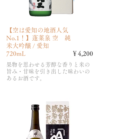
【空は愛知の地酒人気
No.1！】蓬莱泉 空 純
米大吟醸 / 愛知
720mL
￥4,200
果物を思わせる芳醇な香りと米の
旨み・甘味を引き出した味わいの
あるお酒です。