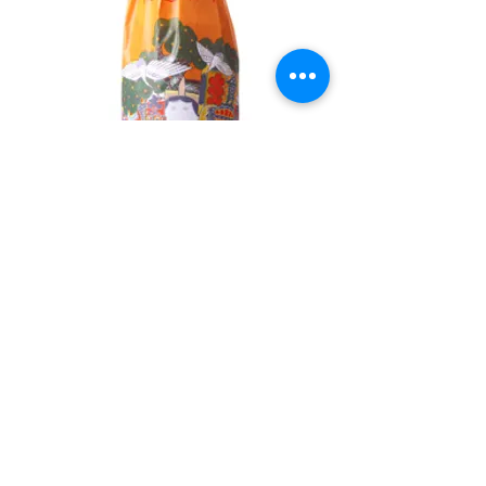
開運 特別純米 / 静岡
1.8L
￥2,560
山田錦 55%精米でこの価格は嬉し
い！というお声をいただいていま
す。