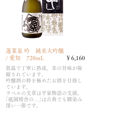
蓬莱泉 吟 純米大吟醸
/ 愛知 720mL
￥6,160
低温で丁寧に熟成。米の旨味が凝
縮されています。
吟醸酒の粋を極めたお酒を目指し
ています。
ラベルの文章は平家物語の文頭。
｢祗園精舎の…｣は古典でも馴染み
深い一節です。