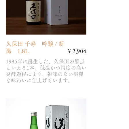
久保田 千寿 吟醸 / 新
潟 1.8L
￥2,904
1985年に誕生した、久保田の原点
といえる1本。低温かつ精度の高い
発酵過程により、雑味のない淡麗
な味わいに仕上げています。