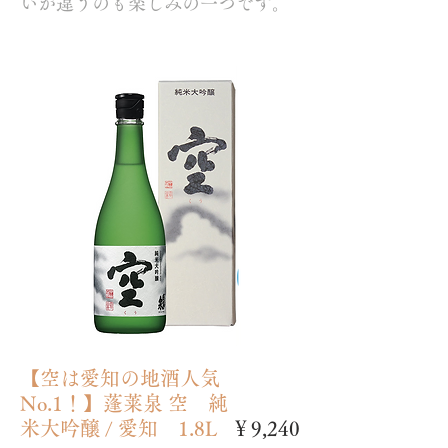
いが違うのも楽しみの一つです。
【空は愛知の地酒人気
No.1！】蓬莱泉 空 純
米大吟醸 / 愛知 1.8L
￥9,240