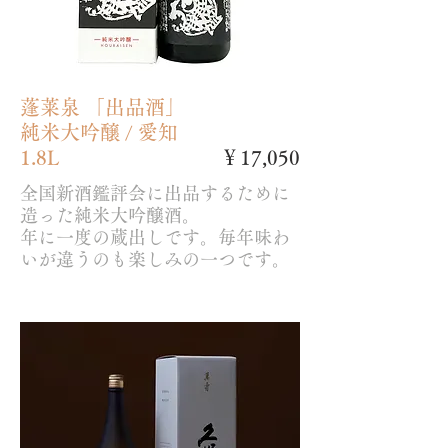
蓬莱泉 「出品酒」
純米大吟醸 / 愛知
1.8L
￥17,050
全国新酒鑑評会に出品するために
造った純米大吟醸酒。
年に一度の蔵出しです。毎年味わ
いが違うのも楽しみの一つです。