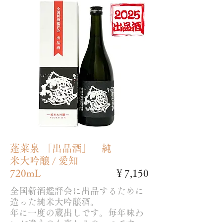
蓬莱泉 「出品酒」 純
米大吟醸 / 愛知
720mL
￥7,150
全国新酒鑑評会に出品するために
造った純米大吟醸酒。
年に一度の蔵出しです。毎年味わ