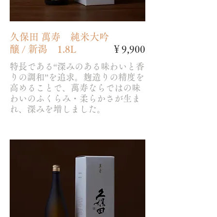
久保田 萬寿 純米大吟
醸 / 新潟 1.8L
￥9,900
特長である“深みのある味わいと香
りの調和”を追求。麹造りの精度を
高めることで、萬寿ならではの味
わいのふくらみ・柔らかさが生ま
れ、深みを増しました。