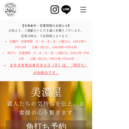
【令和
８
年・営業時間
のお知らせ】
日頃より、ご愛顧をいただき誠に有難うございます。
営業日時は、下記時間となります。
店舗内 営業時間 月・水・木・金・土曜日は、AM９時～
PM９時 日曜・祝日は、AM10時～PM８時
角打ち 営業時間 月・水・木・金・土曜日は、PM５時～PM
９時 日曜・祝日は、PM５時～PM８時
２０２６年は８月３１日（月）は、「角打ち」
がお休みです。
​美濃屋
蔵人たちの気持ちを伝え、お
客様の心を繋ぎます
角打ち予約