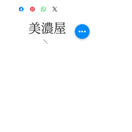
がある場合には当方負担、お
蒸留方法：常圧蒸留
​北海道・九州：1,800
客様のご都合による返品・交
円
換の場合にはお客様負担とな
九州：1,300円
ります。
東北・中国・四国：
美濃屋
1,050円
関東・中部・関西：
890円
5000円以上は送料無
店舗住所
料となります。​
生酒などはチルド配送
愛知県名古屋市港区港栄3丁目2-5
になるため、別途300
Tel:
052-654-2315
Mail:
info@sake-minoya.jp
円がかかります。
商品の引き渡し時期：お支払
営業時間
い確認後から3営業日以内に発
送いたします。
​【酒屋】
月・水〜土：9時〜21時
​日・祝：10時〜20時
【角打ち】
月・水〜土：17時〜21時
​日・祝：17時〜20時
​火：定休日