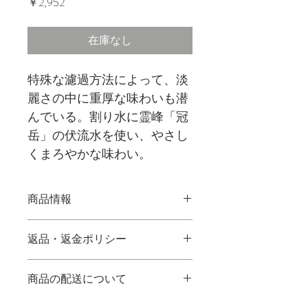
価
￥2,952
格
在庫なし
特殊な濾過方法によって、淡
麗さの中に重厚な味わいも潜
んでいる。割り水に霊峰「冠
岳」の伏流水を使い、やさし
くまろやかな味わい。
商品情報
種別：本格芋焼酎
返品・返金ポリシー
アルコール度数：25度
内容量： 1800ml
商品到着後10日以内に限り返
原材料：さつまいも（鹿児島
商品の配送について
品・交換が可能です。
県産黄金千貫）、米麹（国産
送料については、商品に欠陥
米）、麹、白麹
送料：